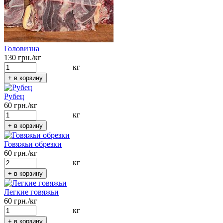
Головизна
130 грн./кг
кг
Рубец
60 грн./кг
кг
Говяжьи обрезки
60 грн./кг
кг
Легкие говяжьи
60 грн./кг
кг