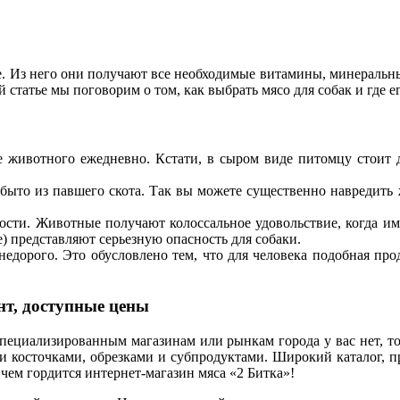
е. Из него они получают все необходимые витамины, минеральн
й статье мы поговорим о том, как выбрать мясо для собак и где 
 животного ежедневно. Кстати, в сыром виде питомцу стоит д
обыто из павшего скота. Так вы можете существенно навредить
ости. Животные получают колоссальное удовольствие, когда им 
) представляют серьезную опасность для собаки.
едорого. Это обусловлено тем, что для человека подобная про
нт, доступные цены
 специализированным магазинам или рынкам города у вас нет, то
 косточками, обрезками и субпродуктами. Широкий каталог, п
чем гордится интернет-магазин мяса «2 Битка»!