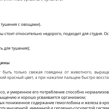
 тушения с овощами).
ны стоит относительно недорого, подходит для студня. О
ь для тушения);
ядины
 быть только свежая говядина от животного, выраще
кий красный цвет, а при нажатии пальцем быстро восста
со, и умеренное его потребление способно нормализова
сыщению и хорошо усваивается организмом;
рых пониженное содержание гемоглобина и железа в кро
боту мышечной, иммунной и сердечно-сосудистой систем