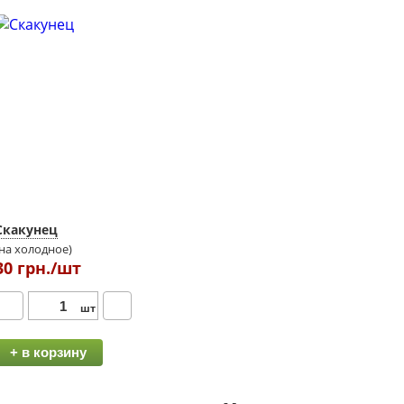
Скакунец
(на холодное)
30 грн./шт
шт