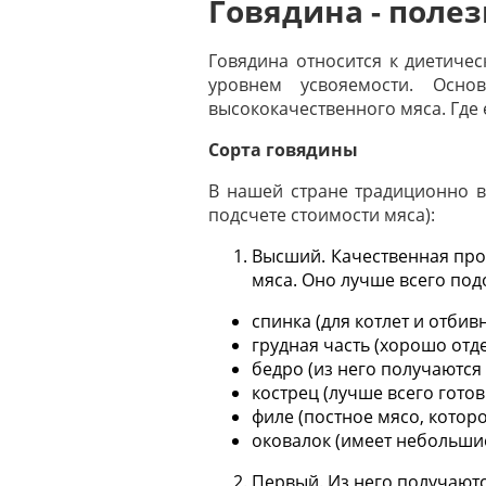
Говядина - полез
Говядина относится к диетиче
уровнем усвояемости. Осн
высококачественного мяса. Где 
Сорта говядины
В нашей стране традиционно в
подсчете стоимости мяса):
Высший. Качественная прод
мяса. Оно лучше всего под
спинка (для котлет и отбивн
грудная часть (хорошо отдел
бедро (из него получаются
кострец (лучше всего гото
филе (постное мясо, которое
оковалок (имеет небольшие
Первый. Из него получаютс