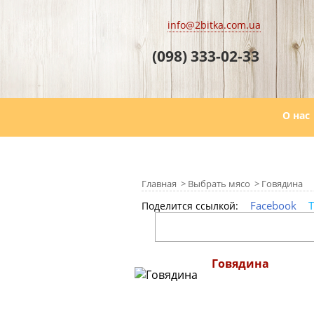
info@2bitka.com.ua
(098) 333-02-33
О нас
Главная
>
Выбрать мясо
>
Говядина
Facebook
T
Поделится ссылкой:
Говядина