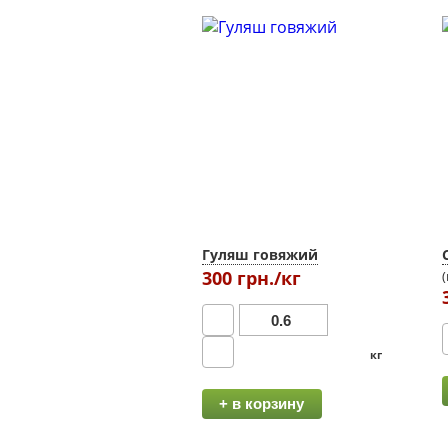
Гуляш говяжий
300 грн./кг
кг