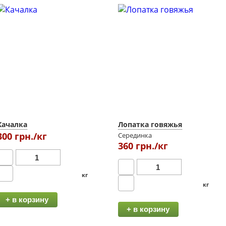
Качалка
Лопатка говяжья
300 грн./кг
Серединка
360 грн./кг
кг
кг