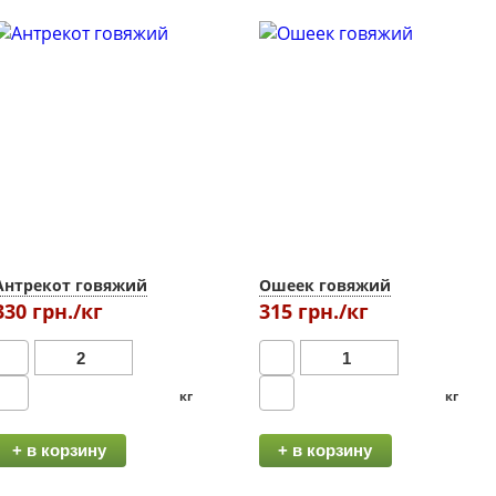
Антрекот говяжий
Ошеек говяжий
330 грн./кг
315 грн./кг
кг
кг