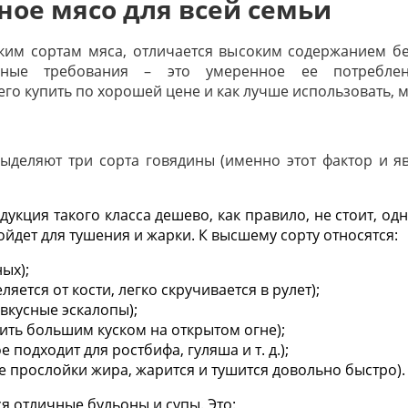
ное мясо для всей семьи
ским сортам мяса, отличается высоким содержанием бе
овные требования – это умеренное ее потребле
его купить по хорошей цене и как лучше использовать,
ыделяют три сорта говядины (именно этот фактор и 
укция такого класса дешево, как правило, не стоит, о
ойдет для тушения и жарки. К высшему сорту относятся:
ых);
яется от кости, легко скручивается в рулет);
 вкусные эскалопы);
вить большим куском на открытом огне);
 подходит для ростбифа, гуляша и т. д.);
 прослойки жира, жарится и тушится довольно быстро).
я отличные бульоны и супы. Это: