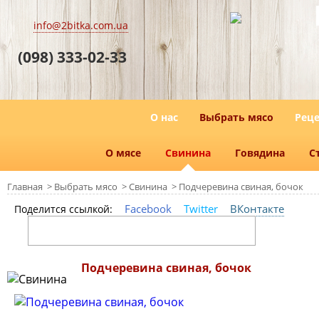
info@2bitka.com.ua
(098) 333-02-33
О нас
Выбрать мясо
Реце
О мясе
Свинина
Говядина
С
Главная
>
Выбрать мясо
>
Свинина
>
Подчеревина свиная, бочок
Facebook
Twitter
ВКонтакте
Поделится ссылкой:
Подчеревина свиная, бочок